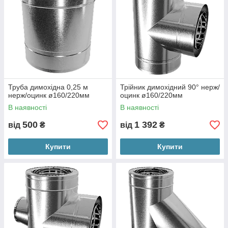
Труба димохідна 0,25 м
Трійник димохідний 90° нерж/
нерж/оцинк ø160/220мм
оцинк ø160/220мм
В наявності
В наявності
500
1 392
від
₴
від
₴
Купити
Купити