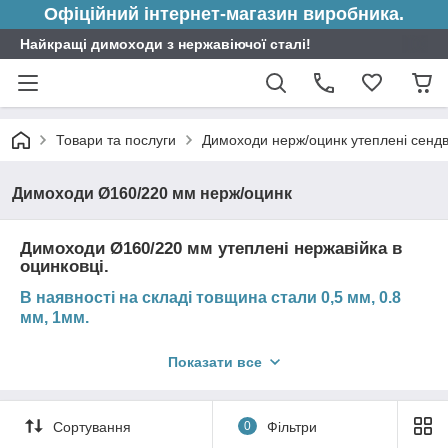
Офіційний інтернет-магазин виробника.
Найкращі димоходи з нержавіючої сталі!
Товари та послуги
Димоходи нерж/оцинк утеплені сендв
Димоходи Ø160/220 мм нерж/оцинк
Димоходи Ø160/220 мм утеплені нержавійка в
оцинковці.
В наявності на складі товщина стали 0,5 мм, 0.8
мм, 1мм.
В залежності від типу опалювального приладу підбирається
Показати все
відповідна товщина елементів димоходу.
Вибрати необхідну товщину металу кожного елемента Ви
можете безпосередньо в картці товару.
Сортування
0
Фільтри