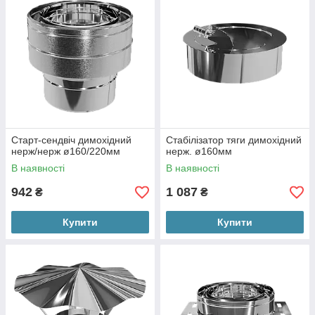
Старт-сендвіч димохідний
Стабілізатор тяги димохідний
нерж/нерж ø160/220мм
нерж. ø160мм
В наявності
В наявності
942
1 087
₴
₴
Купити
Купити