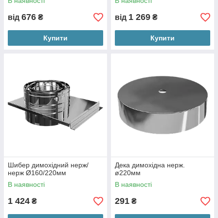
В наявності
В наявності
676
1 269
від
₴
від
₴
Купити
Купити
Шибер димохідний нерж/
Дека димохідна нерж.
нерж Ø160/220мм
ø220мм
В наявності
В наявності
1 424
291
₴
₴