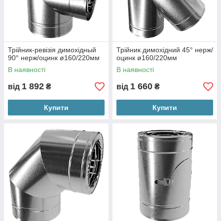
Трійник-ревізія димохідный
Трійник димохідний 45° нерж/
90° нерж/оцинк ø160/220мм
оцинк ø160/220мм
В наявності
В наявності
1 892
1 660
від
₴
від
₴
Купити
Купити