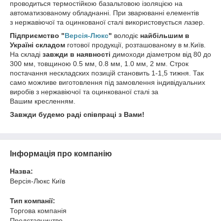
проводиться термостійкою базальтовою ізоляцією на
автоматизованому обладнанні. При зварюванні елементів
з нержавіючої та оцинкованої сталі використовується лазер.
Підприємство "
Версія-Люкс
"
володіє
найбільшим в
Україні складом
готової продукції, розташованому в м.Київ.
На складі
завжди в наявності
димоходи діаметром від 80 до
300 мм, товщиною 0.5 мм, 0.8 мм, 1.0 мм, 2 мм. Строк
постачання нескладских позицій становить 1-1,5 тижня. Так
само можливе виготовлення під замовлення індивідуальних
виробів з нержавіючої та оцинкованої сталі за
Вашим кресленням.
Завжди будемо раді співпраці з Вами!
Інформація про компанію
Назва:
Версія-Люкс Київ
Тип компанії:
Торгова компанія
Представництво