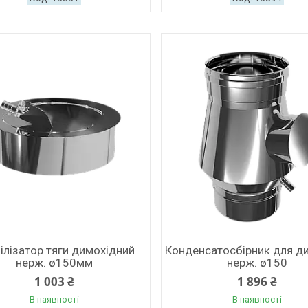
ілізатор тяги димохідний
Конденсатосбірник для д
нерж. ø150мм
нерж. ø150
1 003 ₴
1 896 ₴
В наявності
В наявності