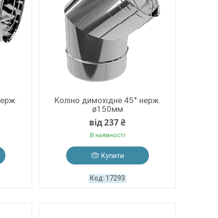
нерж.
Коліно димохідне 45° нерж.
ø150мм
від 237 ₴
В наявності
Купити
17293