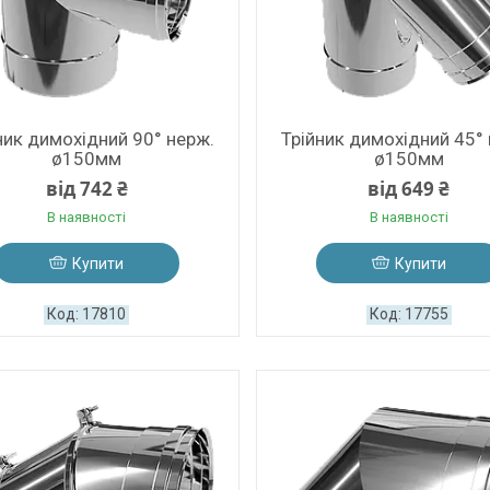
ник димохідний 90° нерж.
Трійник димохідний 45°
ø150мм
ø150мм
від 742 ₴
від 649 ₴
В наявності
В наявності
Купити
Купити
17810
17755