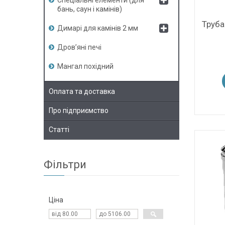
Спеціальні елементи (для
бань, саун і камінів)
Труба
Димарі для камінів 2 мм
Дров’яні печі
Мангал похідний
Оплата та доставка
Про підприємство
Статті
Фільтри
Ціна