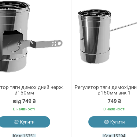
тор тяги димохідний нерж.
Регулятор тяги димохідни
ø150мм
ø150мм вик 1
від 749 ₴
749 ₴
В наявності
В наявності
Купити
Купити
15351
15394