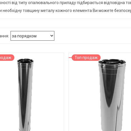
жності від типу опалювального приладу підбирається відповідна т
и необхідну товщину металу кожного елемента Ви можете безпосер
родаж
Топ продаж