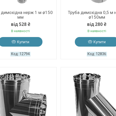
 димохідна нерж 1 м ø150
Труба димохідна 0,5 м 
мм
ø150мм
від 528 ₴
від 280 ₴
В наявності
В наявності
Купити
Купити
12794
12836