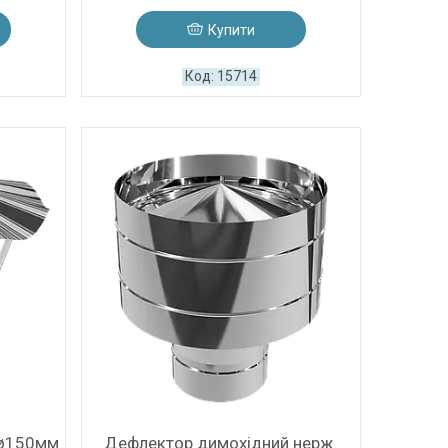
Купити
15714
 ø150мм
Дефлектор димохідний нерж.