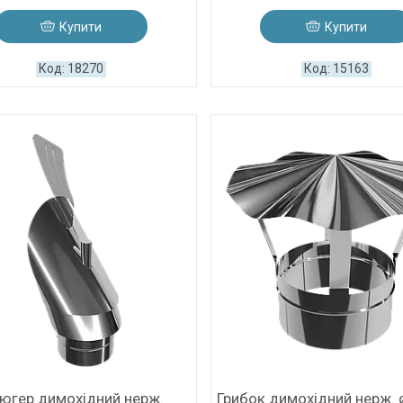
Купити
Купити
18270
15163
югер димохідний нерж.
Грибок димохідний нерж.