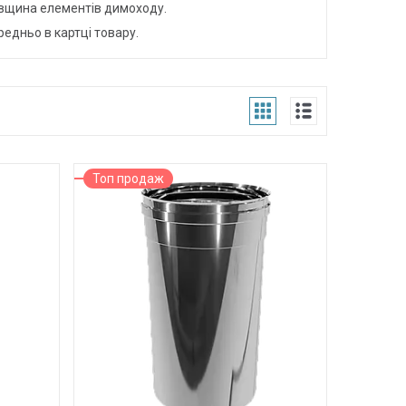
овщина елементів димоходу.
едньо в картці товару.
Топ продаж