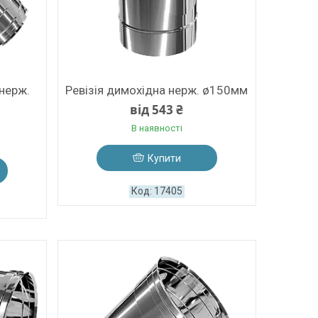
 нерж.
Ревізія димохідна нерж. ø150мм
від 543 ₴
В наявності
Купити
17405