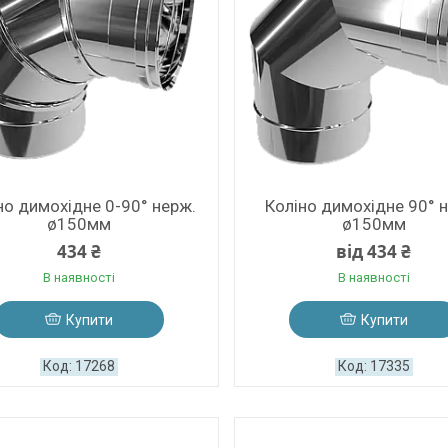
но димохідне 0-90° нерж.
Коліно димохідне 90° 
ø150мм
ø150мм
434 ₴
від 434 ₴
В наявності
В наявності
Купити
Купити
17268
17335