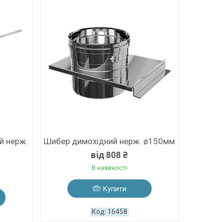
й нерж.
Шибер димохідний нерж. ø150мм
від 808 ₴
В наявності
Купити
16458