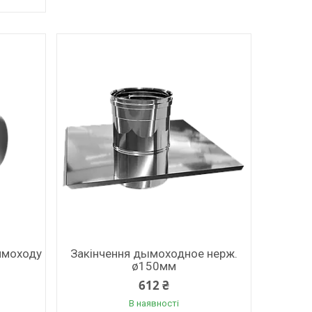
имоходу
Закінчення дымоходное нерж.
ø150мм
612 ₴
В наявності