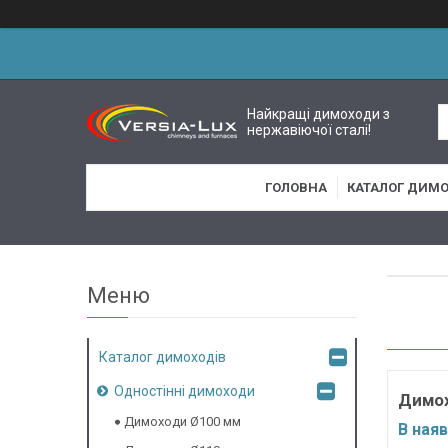
Найкращі димоходи з
нержавіючої сталі!
ГОЛОВНА
КАТАЛОГ ДИМО
Каталог димоходів
Одностінні димоходи
Димох
Димоходи Ø100 мм
В наяв