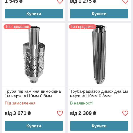
1 545
1 275
₴
від
₴
Купити
Купити
Топ продажів
Топ продажів
Труба під каміння димохідна
Труба-радіатор димохідна 1м
1м нерж. ø110мм 0.8мм
нерж. ø110мм 0.8мм
Під замовлення
В наявності
3 671
2 309
від
₴
від
₴
Купити
Купити