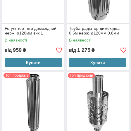
Регулятор тяги димохідний
Труба-радіатор димохідна
нерж. ø120мм вик 1
0,5м нерж. ø120мм 0.8мм
В наявності
В наявності
959
1 275
від
₴
від
₴
Купити
Купити
Топ продажів
Топ продажів