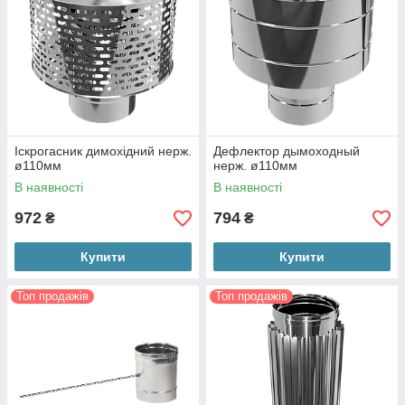
Іскрогасник димохідний нерж.
Дефлектор дымоходный
ø110мм
нерж. ø110мм
В наявності
В наявності
972
794
₴
₴
Купити
Купити
Топ продажів
Топ продажів