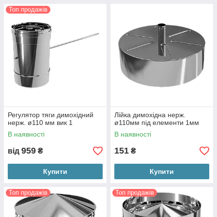
Топ продажів
Регулятор тяги димохідний
Лійка димохідна нерж.
нерж. ø110 мм вик 1
ø110мм під елементи 1мм
В наявності
В наявності
959
151
від
₴
₴
Купити
Купити
Топ продажів
Топ продажів