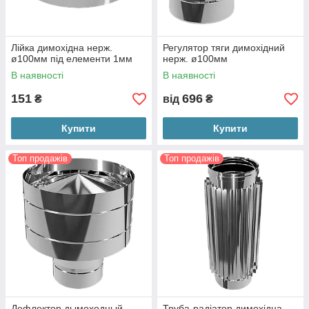
Лійка димохідна нерж.
Регулятор тяги димохідний
ø100мм під елементи 1мм
нерж. ø100мм
В наявності
В наявності
151
696
₴
від
₴
Купити
Купити
Топ продажів
Топ продажів
Дефлектор дымоходный
Труба-радіатор димохідна