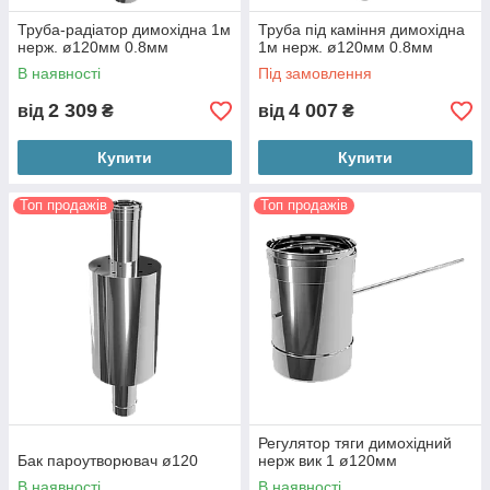
Труба-радіатор димохідна 1м
Труба під каміння димохідна
нерж. ø120мм 0.8мм
1м нерж. ø120мм 0.8мм
В наявності
Під замовлення
2 309
4 007
від
₴
від
₴
Купити
Купити
Топ продажів
Топ продажів
Регулятор тяги димохідний
Бак пароутворювач ø120
нерж вик 1 ø120мм
В наявності
В наявності