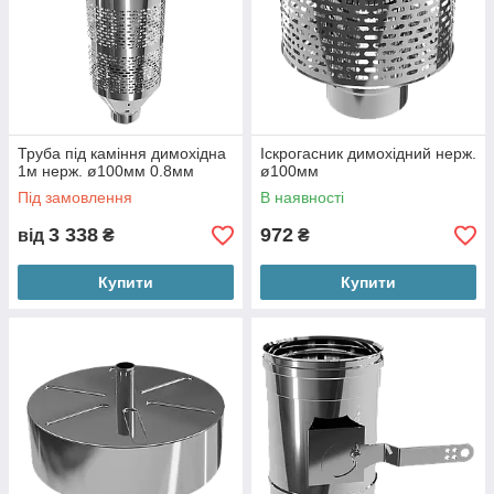
Труба під каміння димохідна
Іскрогасник димохідний нерж.
1м нерж. ø100мм 0.8мм
ø100мм
Під замовлення
В наявності
3 338
972
від
₴
₴
Купити
Купити