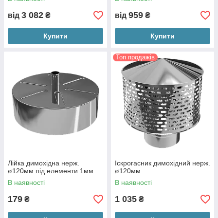
3 082
959
від
₴
від
₴
Купити
Купити
Топ продажів
Лійка димохідна нерж.
Іскрогасник димохідний нерж.
ø120мм під елементи 1мм
ø120мм
В наявності
В наявності
179
1 035
₴
₴