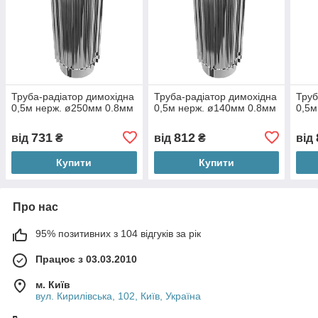
Труба-радіатор димохідна
Труба-радіатор димохідна
Труб
0,5м нерж. ø250мм 0.8мм
0,5м нерж. ø140мм 0.8мм
0,5м
731
812
від
₴
від
₴
від
Купити
Купити
Про нас
95% позитивних з 104 відгуків за рік
Працює з 03.03.2010
м. Київ
вул. Кирилівська, 102, Київ, Україна