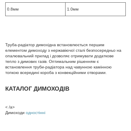
0.8мм
1.0мм
Труба-радіатор димохідна встановлюється першим
елементом димоходу з нержавіючої сталі безпосередньо на
опалювальний прилад і дозволяє отримувати додаткове
тепло з димових газів. Оптимальним рішенням є
встановлення труби-радіатора над чавунною камінною
топкою всередині короба з конвекційними отворами.
КАТАЛОГ ДИМОХОДІВ
< /a>
Димоходи
одностінні