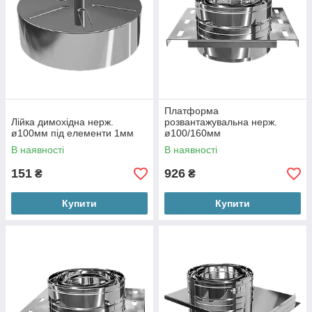
Платформа
Лійка димохідна нерж.
розвантажувальна нерж.
ø100мм під елементи 1мм
ø100/160мм
В наявності
В наявності
151
926
₴
₴
Купити
Купити