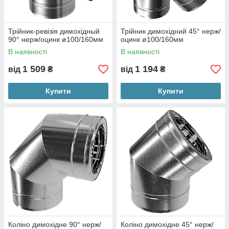
Трійник-ревізія димохідный
Трійник димохідний 45° нерж/
90° нерж/оцинк ø100/160мм
оцинк ø100/160мм
В наявності
В наявності
1 509
1 194
від
₴
від
₴
Купити
Купити
Коліно димохідне 90° нерж/
Коліно димохідне 45° нерж/