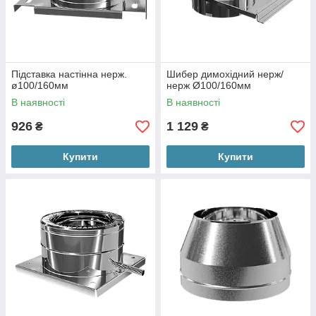
Підставка настінна нерж.
Шибер димохідний нерж/
ø100/160мм
нерж Ø100/160мм
В наявності
В наявності
926
1 129
₴
₴
Купити
Купити