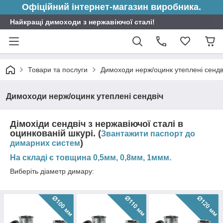
Офіційний інтернет-магазин виробника.
Найкращі димоходи з нержавіючої сталі!
Товари та послуги
Димоходи нерж/оцинк утеплені сендв
Димоходи нерж/оцинк утеплені сендвіч
Дімохіди сендвіч з нержавіючої сталі в
оцинкованій шкурі. (
Звантажити паспорт до
)
димарних систем
На складі є товщина 0,5мм, 0,8мм, 1ммм.
Виберіть діаметр димару: