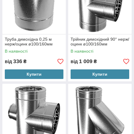
Труба димохідна 0,25 м
Трійник димохідний 90° нерж/
нерж/оцинк ø100/160мм
оцинк ø100/160мм
В наявності
В наявності
336
1 009
від
₴
від
₴
Купити
Купити