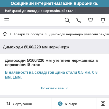
Офіційний інтернет-магазин виробника.
Найкращі димоходи з нержавіючої сталі!
Товари та послуги
Димоходи нерж/нерж утеплені сендві
Димоходи Ø160/220 мм нерж/нерж
Димоходи Ø160/220 мм утеплені нержавійка в
нержавіючій сталі.
В наявності на складі товщина стали 0,5 мм, 0.8
мм, 1мм.
В залежності від типу опалювального приладу підбирається
Показати все
відповідна товщина елементів димоходу.
Вибрати необхідну товщину металу кожного елемента Ви
можете безпосередньо в картці товару.
Сортування
0
Фільтри