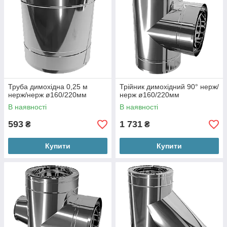
Труба димохідна 0,25 м
Трійник димохідний 90° нерж/
нерж/нерж ø160/220мм
нерж ø160/220мм
В наявності
В наявності
593
1 731
₴
₴
Купити
Купити