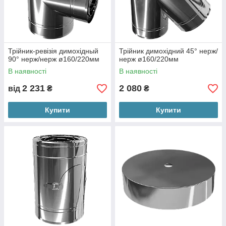
Трійник-ревізія димохідный
Трійник димохідний 45° нерж/
90° нерж/нерж ø160/220мм
нерж ø160/220мм
В наявності
В наявності
2 231
2 080
від
₴
₴
Купити
Купити