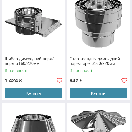
Шибер димохідний нерж/
Старт-сендвіч димохідний
нерж ø160/220мм
нерж/нерж ø160/220мм
В наявності
В наявності
1 424
942
₴
₴
Купити
Купити