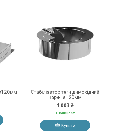
 ø120мм
Стабілізатор тяги димохідний
нерж. ø120мм
1 003 ₴
В наявності
Купити