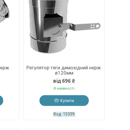
нерж.
Регулятор тяги димохідний нерж.
ø120мм
від 696 ₴
В наявності
Купити
15339