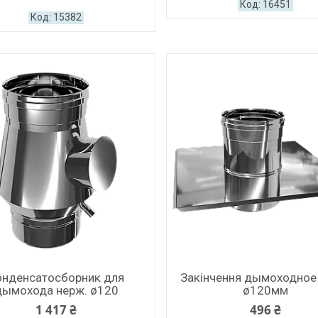
16451
15382
онденсатосборник для
Закінчення дымоходное
дымохода нерж. ø120
ø120мм
1 417 ₴
496 ₴