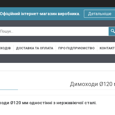
Офіційний інтернет-магазин виробника.
Детальніше
ХОДІВ
ДОСТАВКА ТА ОПЛАТА
ПРО ПІДПРИЄМСТВО
КОНТАКТ
Димоходи Ø120
оди Ø120 мм одностінні з нержавіючої сталі.