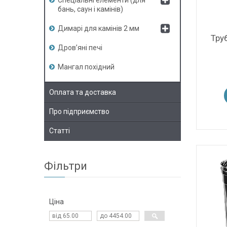
Спеціальні елементи (для
бань, саун і камінів)
Димарі для камінів 2 мм
Тру
Дров’яні печі
Мангал похідний
Оплата та доставка
Про підприємство
Статті
Фільтри
Ціна