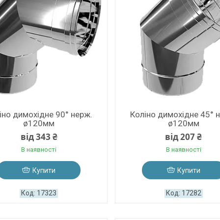
іно димохідне 90° нерж.
Коліно димохідне 45° 
ø120мм
ø120мм
від 343 ₴
від 207 ₴
В наявності
В наявності
Купити
Купити
17323
17282