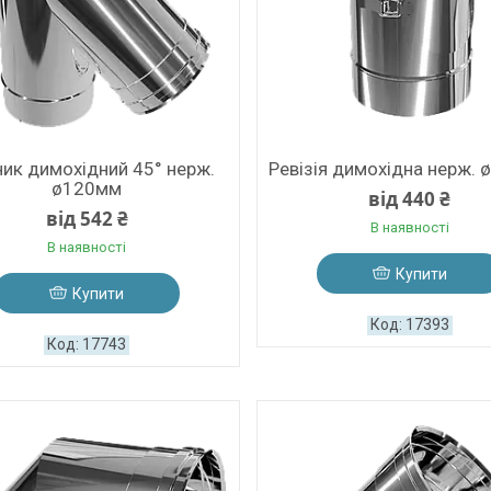
ник димохідний 45° нерж.
Ревізія димохідна нерж.
ø120мм
від 440 ₴
від 542 ₴
В наявності
В наявності
Купити
Купити
17393
17743