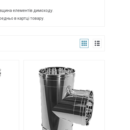
овщина елементів димоходу.
едньо в картці товару.