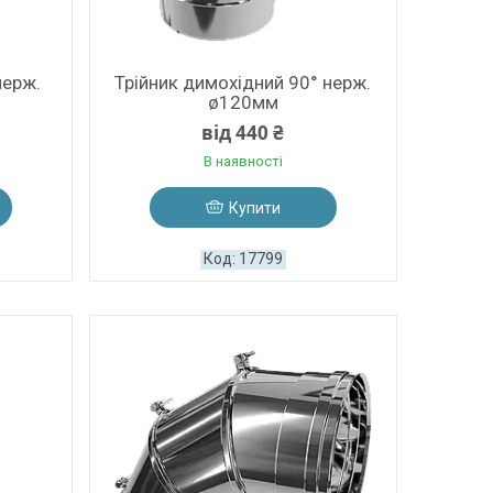
нерж.
Трійник димохідний 90° нерж.
ø120мм
від 440 ₴
В наявності
Купити
17799