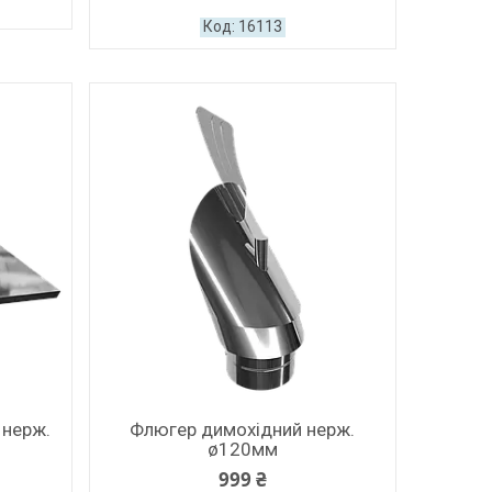
16113
 нерж.
Флюгер димохідний нерж.
ø120мм
999 ₴