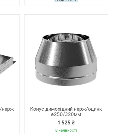
/нерж
Конус димохідний нерж/оцинк
ø250/320мм
1 525 ₴
В наявності