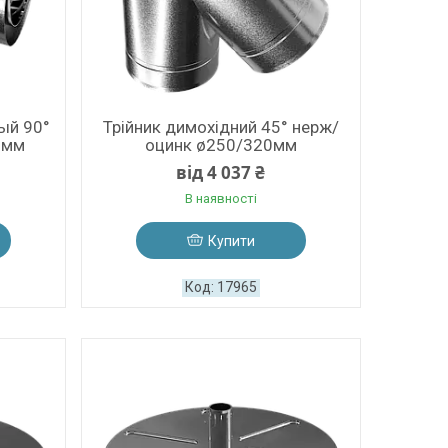
ный 90°
Трійник димохідний 45° нерж/
0мм
оцинк ø250/320мм
від 4 037 ₴
В наявності
Купити
17965