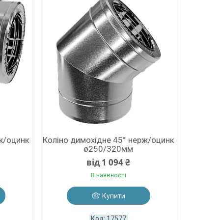
ж/оцинк
Коліно димохідне 45° нерж/оцинк
ø250/320мм
від 1 094 ₴
В наявності
Купити
17577