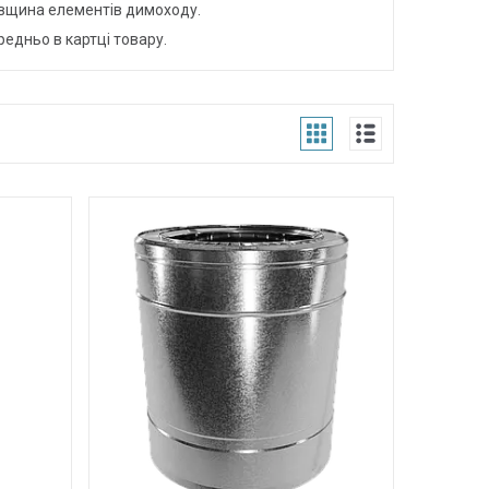
овщина елементів димоходу.
едньо в картці товару.