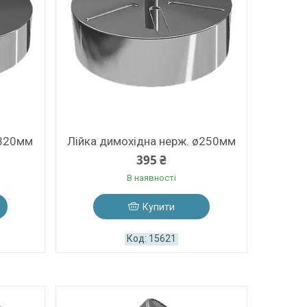
ø320мм
Лійка димохідна нерж. ø250мм
395 ₴
В наявності
Купити
15621