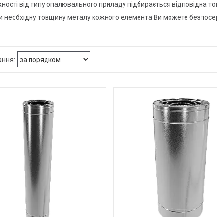
жності від типу опалювального приладу підбирається відповідна т
и необхідну товщину металу кожного елемента Ви можете безпосер