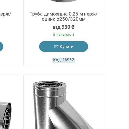
нерж/
Труба димохідна 0,25 м нерж/
м
оцинк ø250/320мм
від 930 ₴
В наявності
Купити
16962