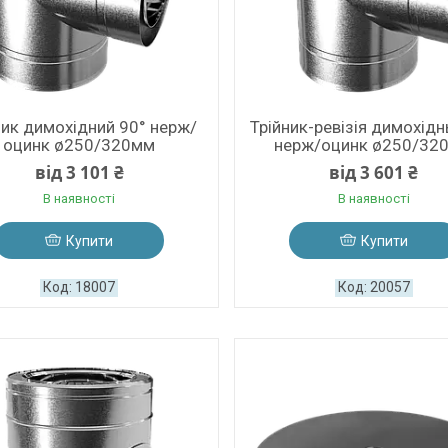
ник димохідний 90° нерж/
Трійник-ревізія димохід
оцинк ø250/320мм
нерж/оцинк ø250/32
від 3 101 ₴
від 3 601 ₴
В наявності
В наявності
Купити
Купити
18007
20057