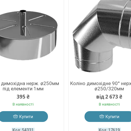
а димохідна нерж. ø250мм
Коліно димохідне 90° нер
під елементи 1мм
ø250/320мм
395 ₴
від 2 673 ₴
В наявності
В наявності
Купити
Купити
54331
17619