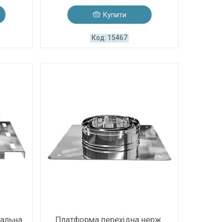
Купити
15467
альна
Платформа перехідна нерж.