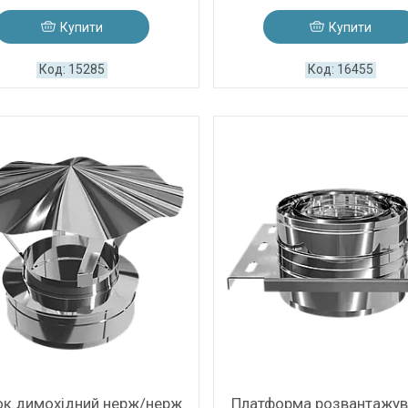
Купити
Купити
15285
16455
ок димохідний нерж/нерж
Платформа розвантажув