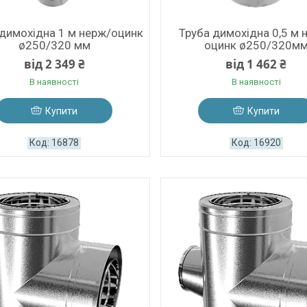
 димохідна 1 м нерж/оцинк
Труба димохідна 0,5 м 
ø250/320 мм
оцинк ø250/320м
від 2 349 ₴
від 1 462 ₴
В наявності
В наявності
Купити
Купити
16878
16920