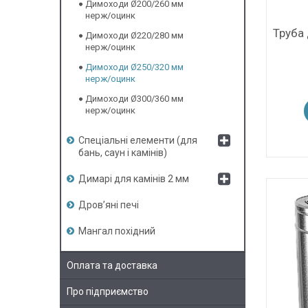
Димоходи Ø200/260 мм
нерж/оцинк
Труба
Димоходи Ø220/280 мм
нерж/оцинк
Димоходи Ø250/320 мм
нерж/оцинк
Димоходи Ø300/360 мм
нерж/оцинк
Спеціальні елементи (для
бань, саун і камінів)
Димарі для камінів 2 мм
Дров’яні печі
Мангал похідний
Оплата та доставка
Про підприємство