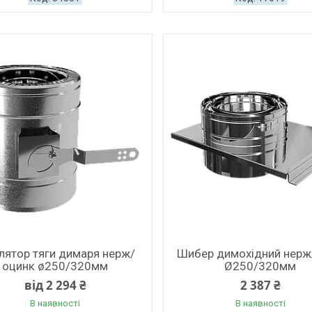
лятор тяги димаря нерж/
Шибер димохідний нерж
оцинк ø250/320мм
Ø250/320мм
від 2 294 ₴
2 387 ₴
В наявності
В наявності