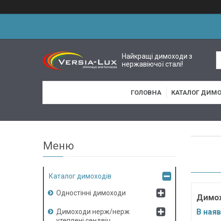
Найкращі димоходи з
нержавіючої сталі!
ГОЛОВНА
КАТАЛОГ ДИМО
Каталог димоходів
Одностінні димоходи
Димох
В наяв
Димоходи нерж/нерж
утеплені сендвіч