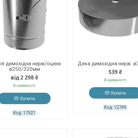
зія димохідна нерж/оцинк
Дека димохідна нерж. 
ø250/320мм
539 ₴
від 2 298 ₴
В наявності
В наявності
Купити
Купити
12749
17521