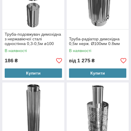
Труба-подовжувач димохідна
з нержавіючої сталі
Труба-радіатор димохідна
одностінна 0,3-0,5м ø100
0,5м нерж. Ø100мм 0.8мм
В наявності
В наявності
186
1 275
₴
від
₴
Купити
Купити