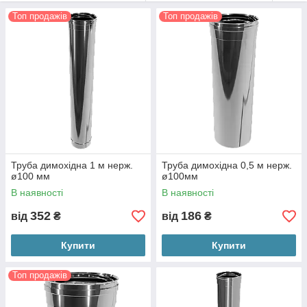
Вибрати необхідну товщину металу кожного елемента Ви
можете безпосередньо в картці товару.
Топ продажів
Топ продажів
Труба димохідна 1 м нерж.
Труба димохідна 0,5 м нерж.
ø100 мм
ø100мм
В наявності
В наявності
352
186
від
₴
від
₴
Купити
Купити
Топ продажів