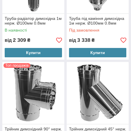
Труба-радіатор димохідна 1м
Труба під каміння димохідна
нерж. Ø100мм 0.8мм
1м нерж. Ø100мм 0.8мм
В наявності
Під замовлення
2 309
3 338
від
₴
від
₴
Купити
Купити
Топ продажів
Трійник димохідний 90° нерж.
Трійник димохідний 45° нерж.