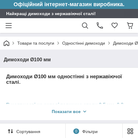
Офіційний інтернет-магазин виробника.
Найкращі димоходи з нержавіючої сталі!
Товари та послуги
Одностінні димоходи
Димоходи Ø
Димоходи Ø100 мм
Димоходи Ø100 мм одностінні з нержавіючої
сталі.
В наявності на складі товщина стали 0,5 мм, 0.8
мм, 1мм.
Показати все
В залежності від типу опалювального приладу підбирається
відповідна товщина елементів димоходу.
Сортування
0
Фільтри