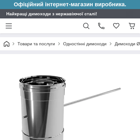
Офіційний інтернет-магазин виробника.
Найкращі димоходи з нержавіючої сталі!
Товари та послуги
Одностінні димоходи
Димоходи Ø