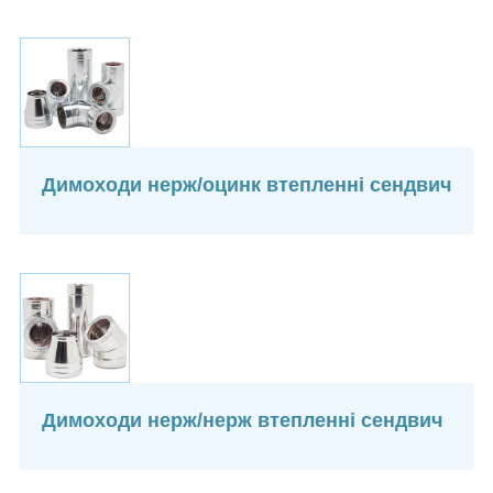
Димоходи нерж/оцинк втепленні сендвич
Димоходи нерж/нерж втепленні сендвич