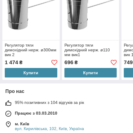
Регулятор тяги
Регулятор тяги
Регу
димохідний нерж. ø300мм
димохідний нерж. ø110
димо
вик 2
мм вик1
вик 
1 474
696
749
₴
₴
Купити
Купити
Про нас
95% позитивних з 104 відгуків за рік
Працює з 03.03.2010
м. Київ
вул. Кирилівська, 102, Київ, Україна