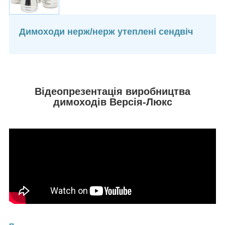
Димоходи нерж/нерж утеплені сендвіч
Відеопрезентація виробництва
димоходів Версія-Люкс