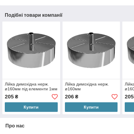
Подібні товари компанії
Лійка димохідна нерж.
Лійка димохідна нерж.
Лійк
ø160мм під елементи 1мм
ø160мм
ø160
205
206
205
₴
₴
Купити
Купити
Про нас