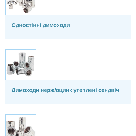
Одностінні димоходи
Димоходи нерж/оцинк утеплені сендвіч