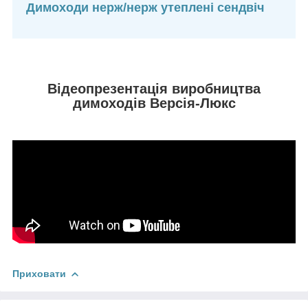
Димоходи нерж/нерж утеплені сендвіч
Відеопрезентація виробництва
димоходів Версія-Люкс
Приховати