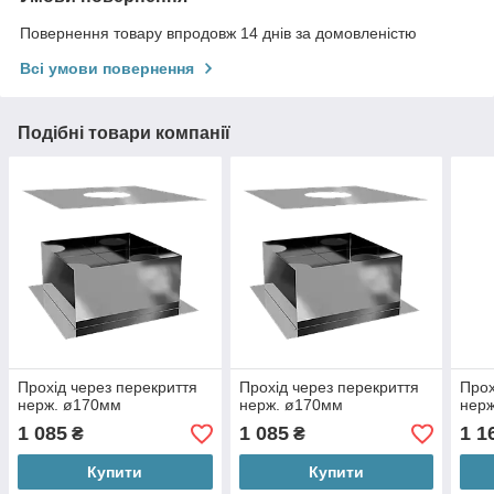
Повернення товару впродовж 14 днів за домовленістю
Всі умови повернення
Подібні товари компанії
Прохід через перекриття
Прохід через перекриття
Прох
нерж. ø170мм
нерж. ø170мм
нер
1 085
1 085
1 1
₴
₴
Купити
Купити