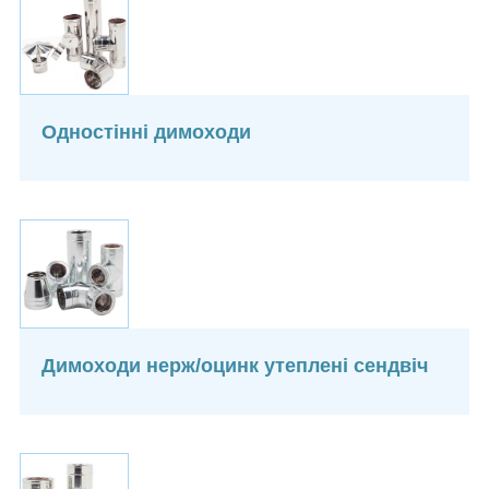
Одностінні димоходи
Димоходи нерж/оцинк утеплені сендвіч