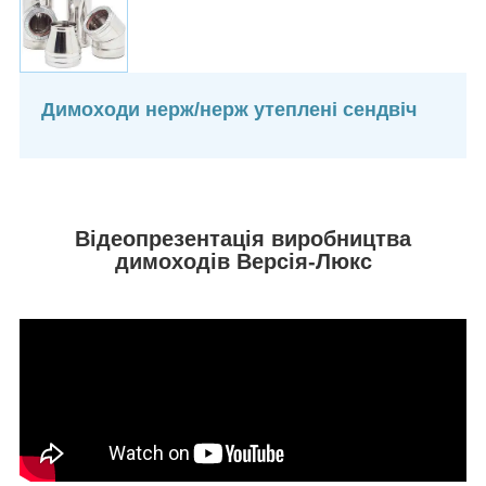
Димоходи нерж/нерж утеплені сендвіч
Відеопрезентація виробництва
димоходів Версія-Люкс