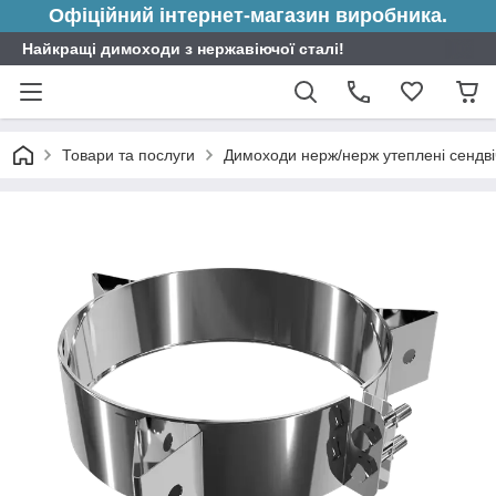
Офіційний інтернет-магазин виробника.
Найкращі димоходи з нержавіючої сталі!
Товари та послуги
Димоходи нерж/нерж утеплені сендві