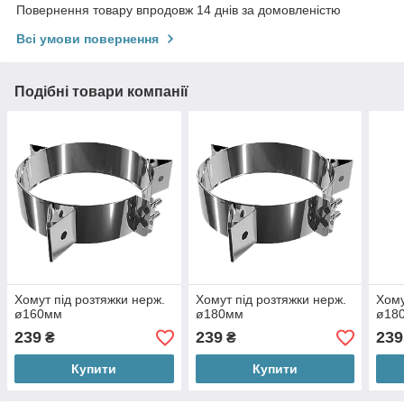
Повернення товару впродовж 14 днів за домовленістю
Всі умови повернення
Подібні товари компанії
Хомут під розтяжки нерж.
Хомут під розтяжки нерж.
Хому
ø160мм
ø180мм
ø18
239
239
239
₴
₴
Купити
Купити