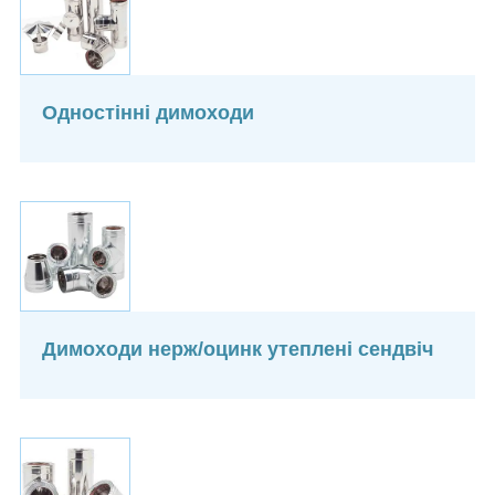
Одностінні димоходи
Димоходи нерж/оцинк утеплені сендвіч