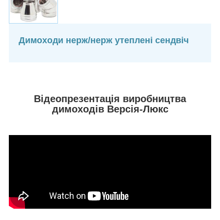
Димоходи нерж/нерж утеплені сендвіч
Відеопрезентація виробництва
димоходів Версія-Люкс