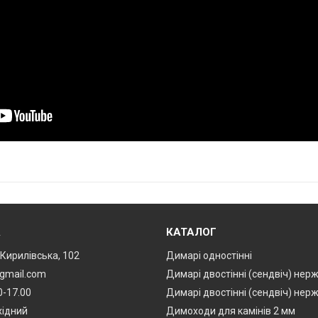
А
КАТАЛОГ
. Кирилівська, 102
Димарі одностінні
@gmail.com
Димарі двостінні (сендвіч) нер
0-17.00
Димарі двостінні (сендвіч) нер
хідний
Димоходи для камінів 2 мм