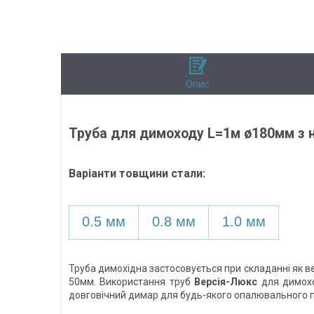
Опис
Труба для димоходу L=1м ø180мм з н
Варіанти товщини стали:
0.5 мм
0.8 мм
1.0 мм
Труба димохідна застосовується при складанні як вер
50мм. Використання труб
Версія-Люкс
для димоход
довговічний димар для будь-якого опалювального 