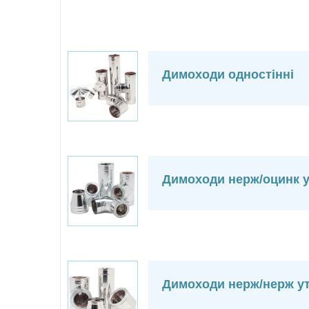
Димоходи одностінні
Димоходи нерж/оцинк у
Димоходи нерж/нерж ут