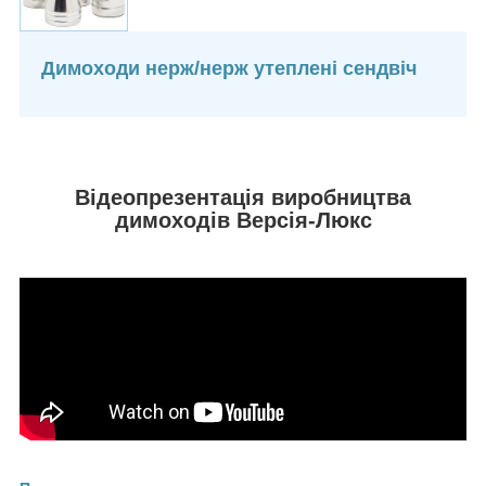
Димоходи нерж/нерж утеплені сендвіч
Відеопрезентація виробництва
димоходів Версія-Люкс