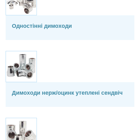
Одностінні димоходи
Димоходи нерж/оцинк утеплені сендвіч