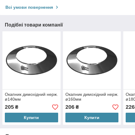
Всі умови повернення
Подібні товари компанії
Окапник димохідний нерж.
Окапник димохідний нерж.
Окап
ø140мм
ø160мм
ø18
205
206
226
₴
₴
Купити
Купити