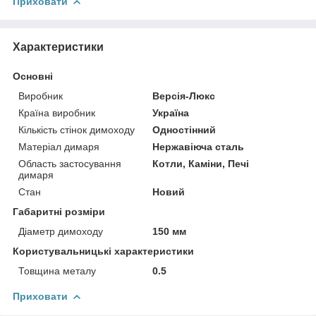
Приховати
Характеристики
Основні
Виробник
Версія-Люкс
Країна виробник
Україна
Кількість стінок димоходу
Одностінний
Матеріал димаря
Нержавіюча сталь
Область застосування
Котли, Каміни, Печі
димаря
Стан
Новий
Габаритні розміри
Діаметр димоходу
150 мм
Користувальницькі характеристики
Товщина металу
0.5
Приховати