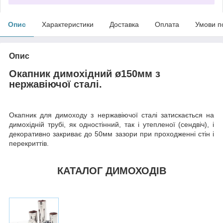
Опис
Характеристики
Доставка
Оплата
Умови п
Опис
Окапник димохідний ø150мм з
нержавіючої сталі.
Окапник для димоходу з нержавіючої сталі затискається на
димохідній трубі, як одностінний, так і утепленої (сендвіч), і
декоративно закриває до 50мм зазори при проходженні стін і
перекриттів.
КАТАЛОГ ДИМОХОДІВ