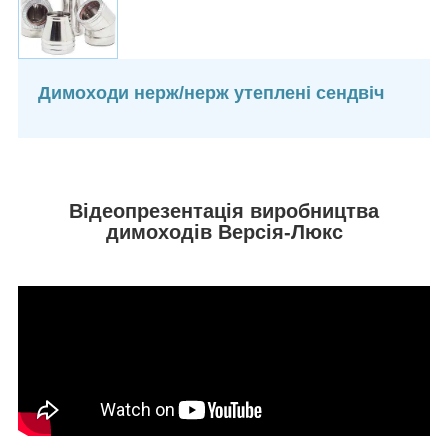
Димоходи нерж/нерж утеплені сендвіч
Відеопрезентація виробництва
димоходів Версія-Люкс