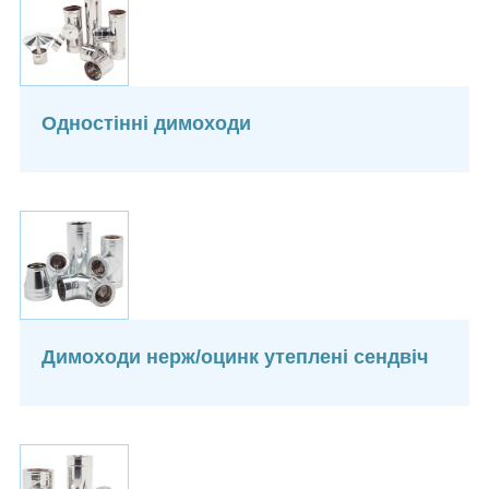
Одностінні димоходи
Димоходи нерж/оцинк утеплені сендвіч