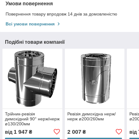
Умови повернення
Повернення товару впродовж 14 днів за домовленістю
Всі умови повернення
Подібні товари компанії
Трійник-ревізія
Ревізія димохідна нерж/
Реві
димохідний 90° нерж/нерж
нерж ø200/260мм
ø20
ø130/200мм
1 947
2 007
від
₴
₴
від