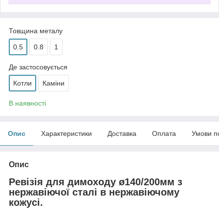
Товщина металу
0.5
0.8
1
Де застосовується
Котли
Каміни
В наявності
Опис
Характеристики
Доставка
Оплата
Умови п
Опис
Ревізія для димоходу ø140/200мм з
нержавіючої сталі в нержавіючому
кожусі.