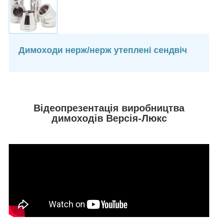
Димоходи нерж/нерж утеплені сендвіч
Відеопрезентація виробництва
димоходів Версія-Люкс