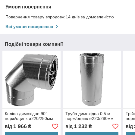
Умови повернення
Повернення товару впродовж 14 днів за домовленістю
Всі умови повернення
Подібні товари компанії
Коліно димохідне 90°
Труба димохідна 0,5 м
Трій
нерж/оцинк ø220/280мм
нерж/оцинк ø220/280мм
нерж
1 966
1 232
від
₴
від
₴
від