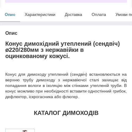
Опис
Характеристики
Доставка
Оплата
Умови п
Опис
Конус димохідний утеплений (сендвіч)
ø220/280мм з нержавійки в
оцинкованому кожусі.
Конус для димоходу утеплений (сендвіч) встановлюється на
верхню трубу димоходу з нержавіючої сталі захищає від
попадання вологи в ізоляцію між стінками утепленій труби. В
конус можливо при необхідності вставити одностінний грибок,
дефлектор, іскрогасника або флюгер.
КАТАЛОГ ДИМОХОДІВ