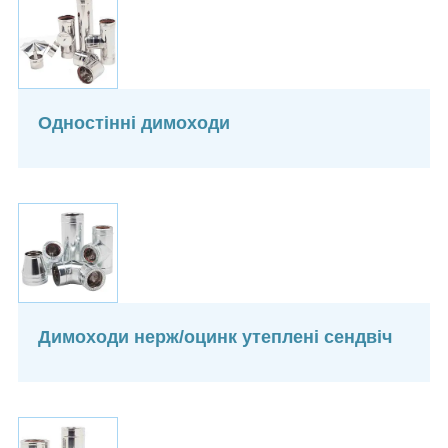
Одностінні димоходи
Димоходи нерж/оцинк утеплені сендвіч