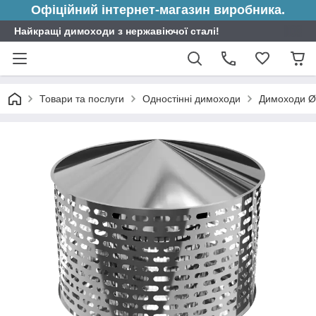
Офіційний інтернет-магазин виробника.
Найкращі димоходи з нержавіючої сталі!
Товари та послуги
Одностінні димоходи
Димоходи Ø