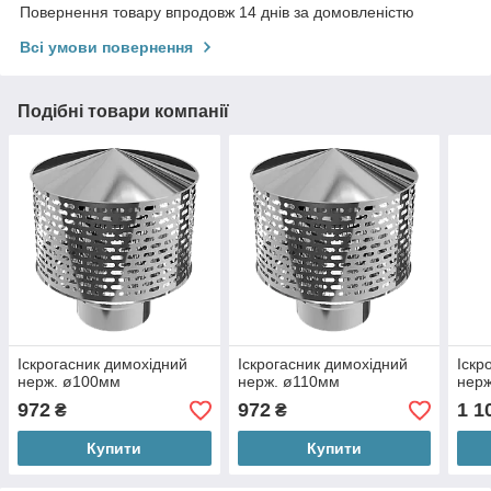
Повернення товару впродовж 14 днів за домовленістю
Всі умови повернення
Подібні товари компанії
Іскрогасник димохідний
Іскрогасник димохідний
Іскр
нерж. ø100мм
нерж. ø110мм
нер
972
972
1 1
₴
₴
Купити
Купити