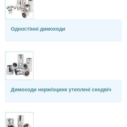
Одностінні димоходи
Димоходи нерж/оцинк утеплені сендвіч