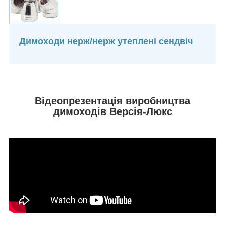
Димоходи нерж/нерж утеплені сендвіч
Відеопрезентація виробництва
димоходів Версія-Люкс