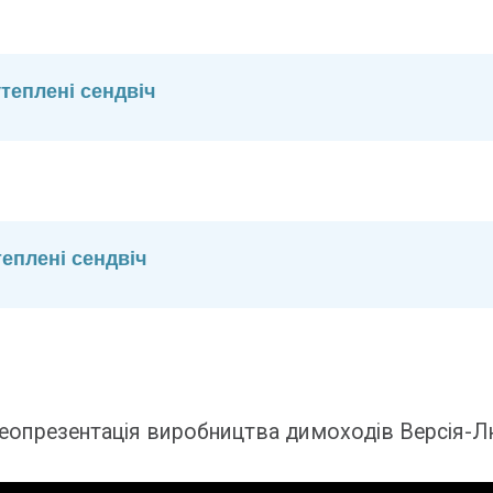
теплені сендвіч
еплені сендвіч
еопрезентація виробництва димоходів Версія-