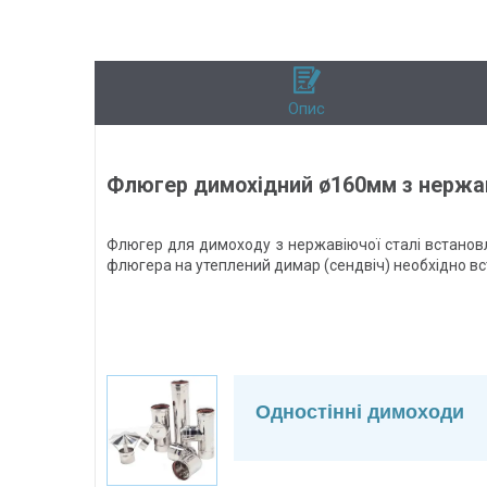
Опис
Флюгер димохідний ø160мм з нержав
Флюгер для димоходу з нержавіючої сталі встановлю
флюгера на утеплений димар (сендвіч) необхідно вс
Одностінні димоходи