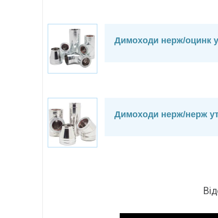
Димоходи нерж/оцинк у
Димоходи нерж/нерж ут
Від