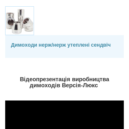
Димоходи нерж/нерж утеплені сендвіч
Відеопрезентація виробництва
димоходів Версія-Люкс