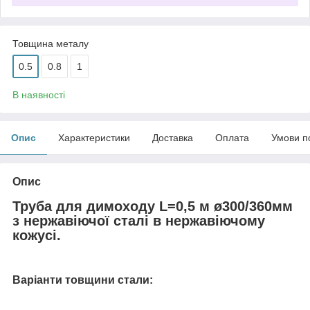
Товщина металу
0.5
0.8
1
В наявності
Опис
Характеристики
Доставка
Оплата
Умови п
Опис
Труба для димоходу L=0,5 м ø300/360мм
з нержавіючої сталі в нержавіючому
кожусі.
Варіанти товщини стали: