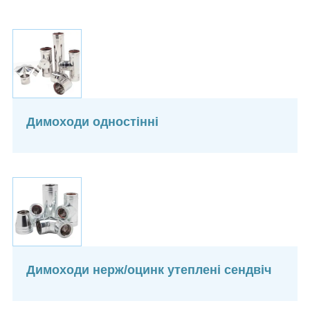
Димоходи одностінні
Димоходи нерж/оцинк утеплені сендвіч