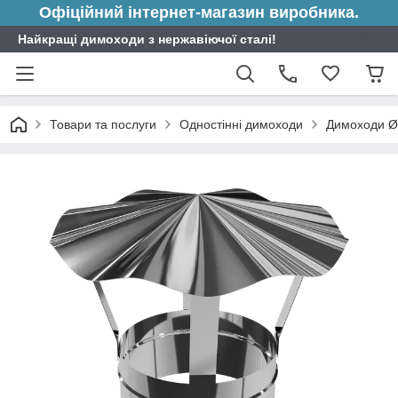
Офіційний інтернет-магазин виробника.
Найкращі димоходи з нержавіючої сталі!
Товари та послуги
Одностінні димоходи
Димоходи Ø