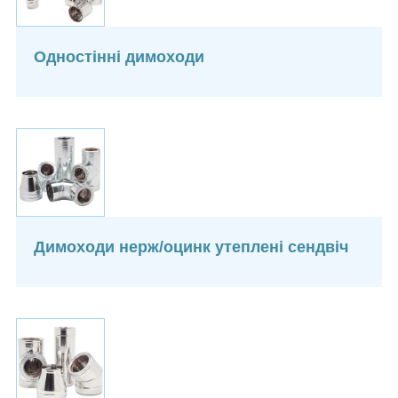
Одностінні димоходи
Димоходи нерж/оцинк утеплені сендвіч