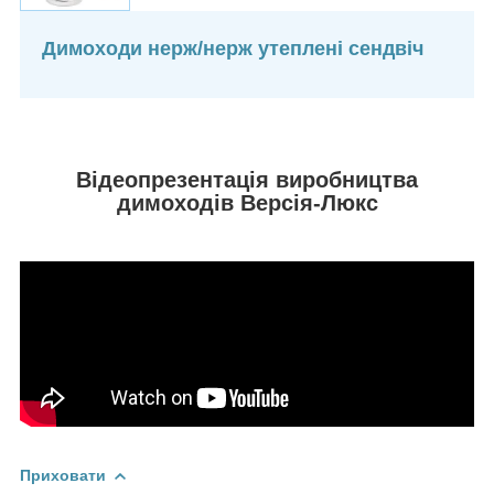
Димоходи нерж/нерж утеплені сендвіч
Відеопрезентація виробництва
димоходів Версія-Люкс
Приховати