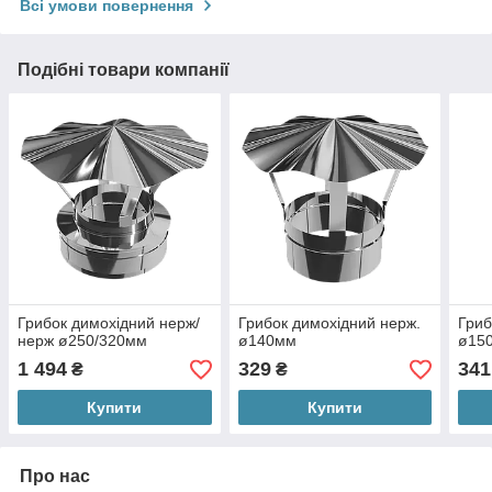
Всі умови повернення
Подібні товари компанії
Грибок димохідний нерж/
Грибок димохідний нерж.
Гриб
нерж ø250/320мм
ø140мм
ø15
1 494
329
341
₴
₴
Купити
Купити
Про нас