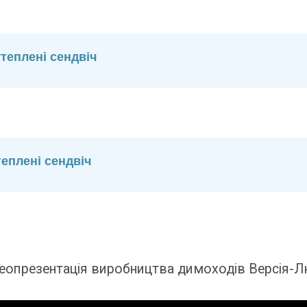
теплені сендвіч
еплені сендвіч
еопрезентація виробництва димоходів Версія-