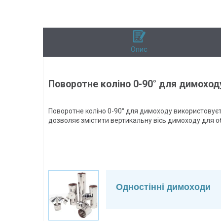
Опис
Поворотне коліно 0-90° для димоход
Поворотне коліно 0-90° для димоходу використовуєть
дозволяє змістити вертикальну вісь димоходу для об
Одностінні димоходи