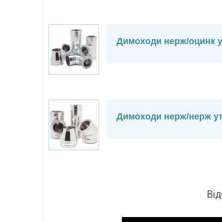
Димоходи нерж/оцинк у
Димоходи нерж/нерж ут
Від