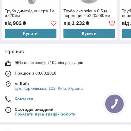
Труба димохідна нерж 1м.
Труба димохідна 0,5 м
Труб
ø220мм
нерж/оцинк ø220/280мм
нерж
902
1 232
від
₴
від
₴
від
Купити
Купити
Про нас
95% позитивних з 104 відгуків за рік
Працює з 03.03.2010
м. Київ
вул. Кирилівська, 102, Київ, Україна
Контакти
Сьогодні вихідний
Показати весь графік роботи