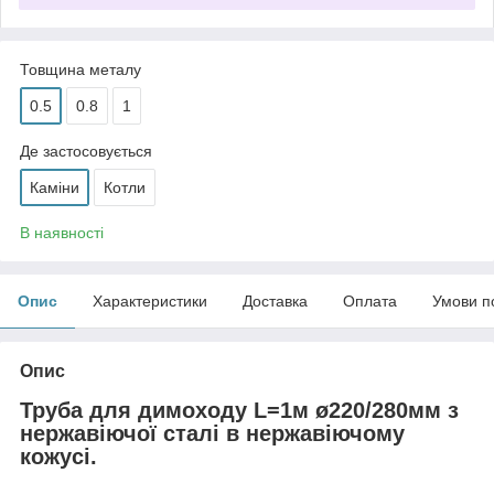
Товщина металу
0.5
0.8
1
Де застосовується
Каміни
Котли
В наявності
Опис
Характеристики
Доставка
Оплата
Умови п
Опис
Труба для димоходу L=1м ø220/280мм з
нержавіючої сталі в нержавіючому
кожусі.