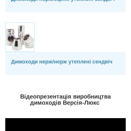
Димоходи нерж/нерж утеплені сендвіч
Відеопрезентація виробництва
димоходів Версія-Люкс