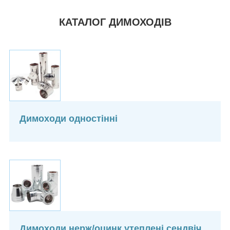
КАТАЛОГ ДИМОХОДІВ
Димоходи одностінні
Димоходи нерж/оцинк утеплені сендвіч