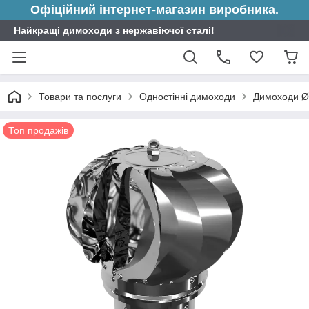
Офіційний інтернет-магазин виробника.
Найкращі димоходи з нержавіючої сталі!
Товари та послуги
Одностінні димоходи
Димоходи Ø
Топ продажів