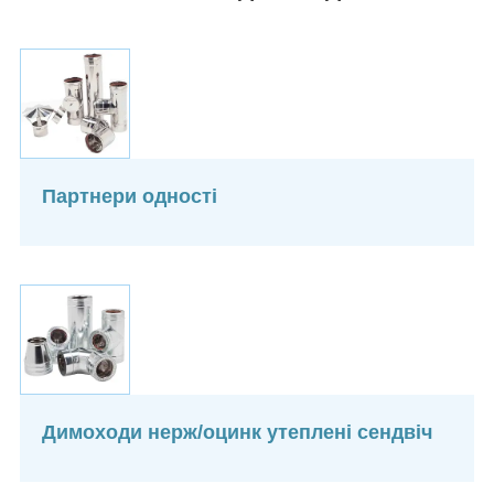
Партнери одності
Димоходи нерж/оцинк утеплені сендвіч