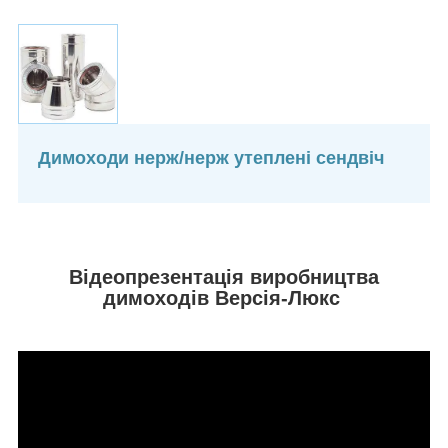
Димоходи нерж/нерж утеплені сендвіч
Відеопрезентація виробництва
димоходів Версія-Люкс