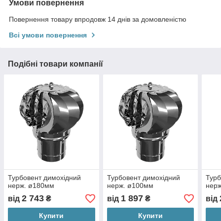
Умови повернення
Повернення товару впродовж 14 днів за домовленістю
Всі умови повернення
Подібні товари компанії
Турбовент димохідний
Турбовент димохідний
Турб
нерж. ø180мм
нерж. ø100мм
нер
2 743
1 897
від
₴
від
₴
від
Купити
Купити