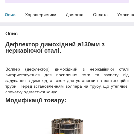
Опис
Характеристики
Доставка
Оплата
Умови п
Опис
Дефлектор димохідний ø130мм з
нержавіючої сталі.
Волпер (дефлектор) димохідний з нержавіючої сталі
використовується для посилення тяги та захисту від
задування в димохід, а також для установки на вентиляційні
труби. Перед встановленням волпера на трубу, що утеплює,
спочатку одягається конус.
Модифікації товару: