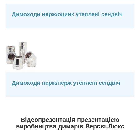
Димоходи нерж/оцинк утеплені сендвіч
Димоходи нерж/нерж утеплені сендвіч
Відеопрезентація презентацією
виробництва димарів Версія-Люкс