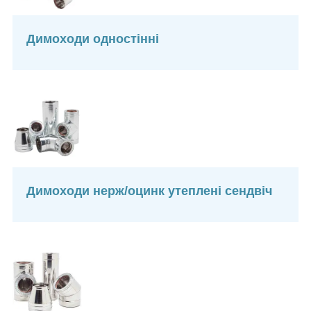
Димоходи одностінні
Димоходи нерж/оцинк утеплені сендвіч