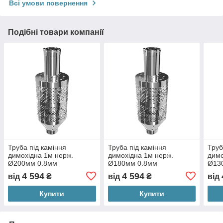
Всі умови повернення
Подібні товари компанії
Труба під каміння
Труба під каміння
Труб
димохідна 1м нерж.
димохідна 1м нерж.
димо
Ø200мм 0.8мм
Ø180мм 0.8мм
Ø13
4 594
4 594
від
₴
від
₴
від
Купити
Купити