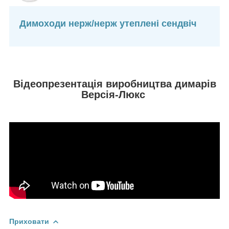
Димоходи нерж/нерж утеплені сендвіч
Відеопрезентація виробництва димарів
Версія-Люкс
Приховати