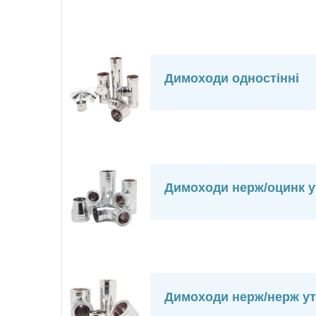
Димоходи одностінні
Димоходи нерж/оцинк у
Димоходи нерж/нерж ут