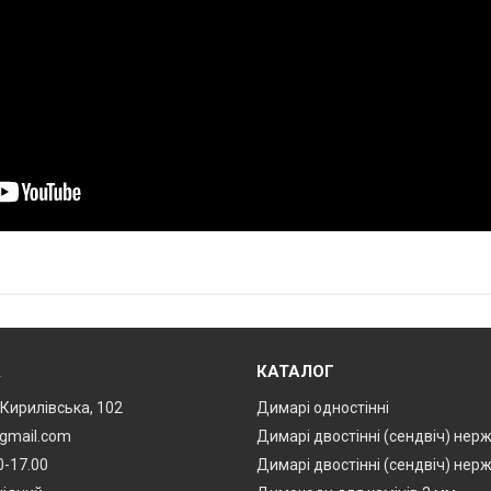
А
КАТАЛОГ
. Кирилівська, 102
Димарі одностінні
@gmail.com
Димарі двостінні (сендвіч) нер
0-17.00
Димарі двостінні (сендвіч) нер