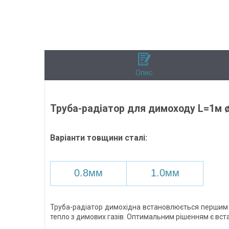
Опис
Труба-радіатор для димоходу L=1м ø
Варіанти товщини сталі:
0.8мм
1.0мм
Труба-радіатор димохідна встановлюється першим
тепло з димових газів. Оптимальним рішенням є вс