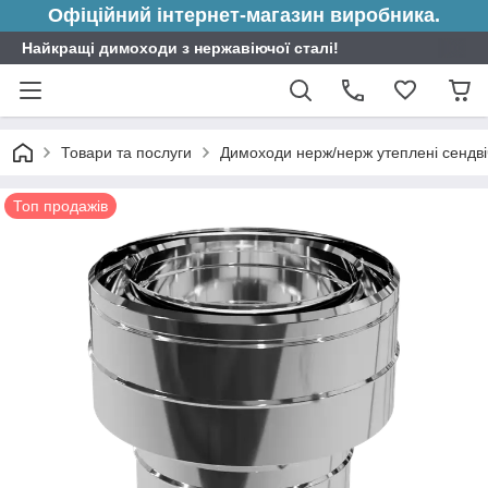
Офіційний інтернет-магазин виробника.
Найкращі димоходи з нержавіючої сталі!
Товари та послуги
Димоходи нерж/нерж утеплені сендві
Топ продажів