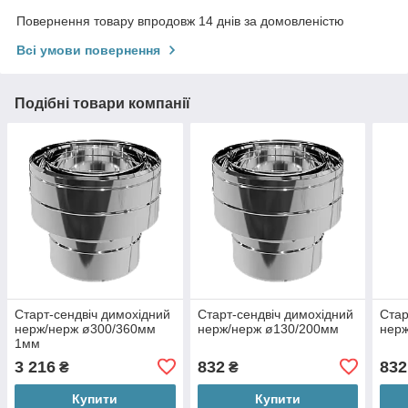
Повернення товару впродовж 14 днів за домовленістю
Всі умови повернення
Подібні товари компанії
Старт-сендвіч димохідний
Старт-сендвіч димохідний
Стар
нерж/нерж ø300/360мм
нерж/нерж ø130/200мм
нер
1мм
3 216
832
832
₴
₴
Купити
Купити