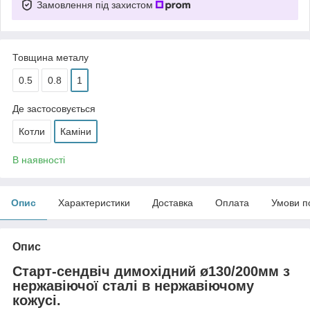
Замовлення під захистом
Товщина металу
0.5
0.8
1
Де застосовується
Котли
Каміни
В наявності
Опис
Характеристики
Доставка
Оплата
Умови п
Опис
Старт-сендвіч димохідний ø130/200мм з
нержавіючої сталі в нержавіючому
кожусі.