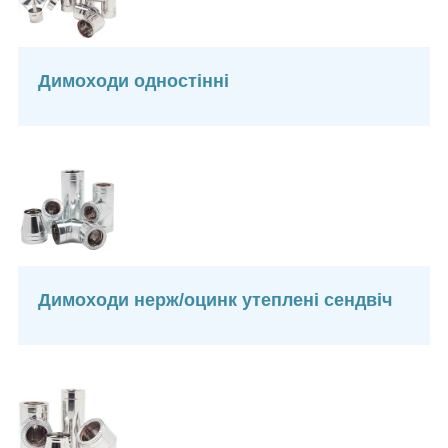
Димоходи одностінні
Димоходи нерж/оцинк утеплені сендвіч