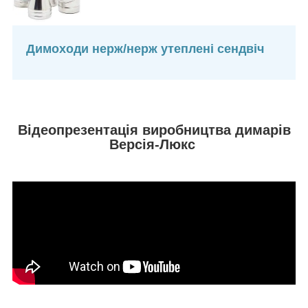
Димоходи нерж/нерж утеплені сендвіч
Відеопрезентація виробництва димарів
Версія-Люкс