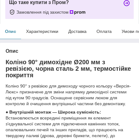
Що таке купити з Пром?
Замовлення під захистом
Опис
Характеристики
Доставка
Оплата
Умови п
Опис
Коліно 90° димохідне Ø200 мм з
ревізією, чорна сталь 2 мм, термостійке
покриття
Коліно 90° з ревізією для димоходу чорного кольору «Версія-
Люкс» призначене для зміни напрямку димохідної системи
під кутом 90 градусів. Оснащене сервісним люком для
контролю й очищення внутрішньої частини без демонтажу.
● Внутрішній монтаж — Широка сумісність:
Встановлюється всередині приміщення як елемент
з’єднувальної системи для підключення камінних топок,
опалювальних печей та інших приладів, що працюють на
твердому паливі (дрова, деревні брикети, пелети), до