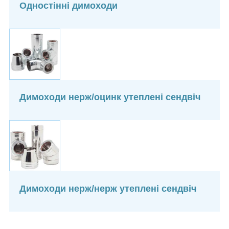
Одностінні димоходи
Димоходи нерж/оцинк утеплені сендвіч
Димоходи нерж/нерж утеплені сендвіч