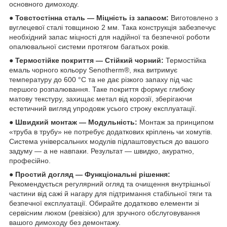
основного димоходу.
● Товстостінна сталь — Міцність із запасом:
Виготовлено з
вуглецевої сталі товщиною 2 мм. Така конструкція забезпечує
необхідний запас міцності для надійної та безпечної роботи
опалювальної системи протягом багатьох років.
● Термостійке покриття — Стійкий чорний:
Термостійка
емаль чорного кольору Senotherm®, яка витримує
температуру до 600 °C та не дає різкого запаху під час
першого розпалювання. Таке покриття формує глибоку
матову текстуру, захищає метал від корозії, зберігаючи
естетичний вигляд упродовж усього строку експлуатації.
● Швидкий монтаж — Модульність:
Монтаж за принципом
«труба в трубу» не потребує додаткових кріплень чи хомутів.
Система універсальних модулів підлаштовується до вашого
задуму — а не навпаки. Результат — швидко, акуратно,
професійно.
● Простий догляд — Функціональні рішення:
Рекомендується регулярний огляд та очищення внутрішньої
частини від сажі й нагару для підтримання стабільної тяги та
безпечної експлуатації. Обирайте додатково елементи зі
сервісним люком (ревізією) для зручного обслуговування
вашого димоходу без демонтажу.