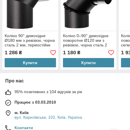
Коліно 90° димохідне
Коліно 0–90° димохідне
Колі
Ø180 мм з ревізією, чорна
поворотне Ø120 мм з
пово
сталь 2 мм, термостійке
ревізією, чорна сталь 2
сегм
покриття
мм, термостійке покриття
чорн
1 286
1 180
1 9
₴
₴
терм
Купити
Купити
Про нас
95% позитивних з 104 відгуків за рік
Працює з 03.03.2010
м. Київ
вул. Кирилівська, 102, Київ, Україна
Контакти